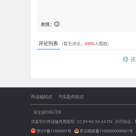
表情：
评论列表
（暂无评论，
2805
人围观）
还
传动轴知识
汽车配件知识
. 安全运行
6573
天
CC BY-NC-SA 3.0 CN
许昌华兴传动轴共用版权
许可协议，
京ICP备11000001号
京公网安备11000000000001号