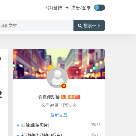
QQ登陆
注册/登录
搜索一下
2
许昌传动轴
V
管理员
文章 90 篇
|
评论 0 次
最新文章
曲轴(曲轴图片)
05/15
转动轴(传动轴自行车)
05/15