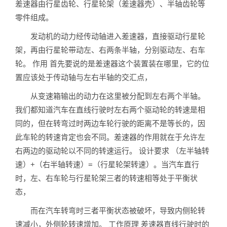
差速器由行星齿轮、行星轮架（差速器壳）、半轴齿轮等
零件组成。
发动机的动力经传动轴进入差速器，直接驱动行星轮
架，再由行星轮带动左、右两条半轴，分别驱动左、右车
轮。 作用 首先要说的是差速器这个装置装在哪里，它的位
置应该处于传动轴与左右半轴的交汇点，
从变速箱输出的动力在这里被分配到左右两个半轴。
我们都知道汽车在直线行驶时左右两个驱动轮的转速是相
同的，但在转弯过时两边车轮行驶的距离不是等长的，因
此车轮的转速肯定也会不同。差速器的作用就在于允许左
右两边的驱动轮以不同的转速运行。 设计要求 （左半轴转
速）+（右半轴转速）=（行星轮架转速）。当汽车直行
时，左、右车轮与行星轮架三者的转速相等处于平衡状
态，
而在汽车转弯时三者平衡状态被破坏，导致内侧轮转
速减小，外侧轮转速增加。 工作原理 差速器直线行驶时的