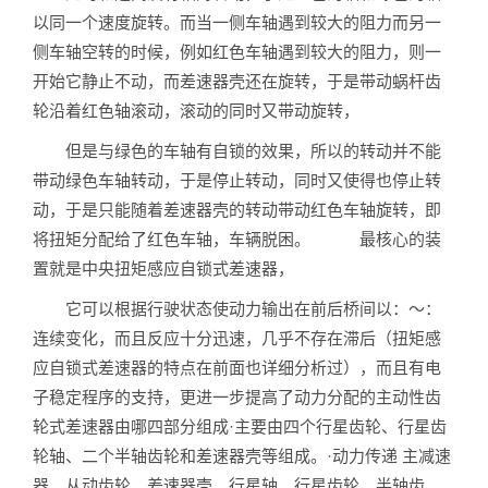
以同一个速度旋转。而当一侧车轴遇到较大的阻力而另一
侧车轴空转的时候，例如红色车轴遇到较大的阻力，则一
开始它静止不动，而差速器壳还在旋转，于是带动蜗杆齿
轮沿着红色轴滚动，滚动的同时又带动旋转，
但是与绿色的车轴有自锁的效果，所以的转动并不能
带动绿色车轴转动，于是停止转动，同时又使得也停止转
动，于是只能随着差速器壳的转动带动红色车轴旋转，即
将扭矩分配给了红色车轴，车辆脱困。 最核心的装
置就是中央扭矩感应自锁式差速器，
它可以根据行驶状态使动力输出在前后桥间以：～：
连续变化，而且反应十分迅速，几乎不存在滞后（扭矩感
应自锁式差速器的特点在前面也详细分析过），而且有电
子稳定程序的支持，更进一步提高了动力分配的主动性齿
轮式差速器由哪四部分组成·主要由四个行星齿轮、行星齿
轮轴、二个半轴齿轮和差速器壳等组成。·动力传递 主减速
器、从动齿轮、差速器壳、行星轴、行星齿轮、半轴齿