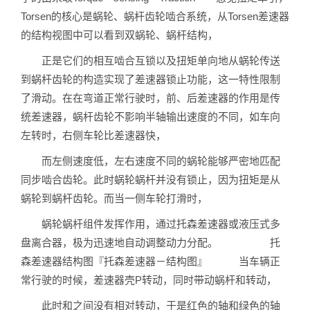
Torsen的核心是蜗轮、蜗杆齿轮啮合系统，从Torsen差速器
的结构视图中可以看到双蜗轮、蜗杆结构，
正是它们的相互啮合互锁以及扭矩单向地从蜗轮传送
到蜗杆齿轮的构造实现了差速器锁止功能，这一特性限制
了滑动。在在弯道正常行驶时，前、后差速器的作用是传
统差速器，蜗杆齿轮不影响半轴输出速度的不同，如车向
左转时，右侧车轮比差速器快，
而左侧速度低，左右速度不同的蜗轮能够严密地匹配
同步啮合齿轮。此时蜗轮蜗杆并没有锁止，因为扭矩是从
蜗轮到蜗杆齿轮。而当一侧车轮打滑时，
蜗轮蜗杆组件发挥作用，通过托森差速器或液压式多
盘离合器，极为迅速地自动调整动力分配。 托
森差速器结构图『托森差速器－结构图』 当车辆正
常行驶的时候，差速器壳P转动，同时带动蜗杆和转动，
此时和之间没有相对转动，于是红色的轴和绿色的轴