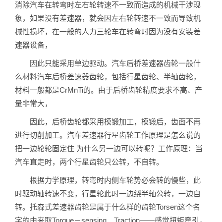
消除汽车在转弯时左右轮转速不一致而造成的机械干涉现
象，如果没有差速器，就会因左右轮转速不一致而导致机
械性损坏，在一般的人力三轮车在转弯时因为没有安装差
速器设备，
因此只能采用单边驱动。汽车后桥差速器齿轮一般什
么材料汽车后桥差速器齿轮，包括行星齿轮、半轴齿轮，
材料一般都是CrMnTi的。由于后桥齿轮精度要求不高、产
量非常大，
因此，后桥齿轮都采用模锻加工，模锻后，齿面不再
进行切削加工。汽车差速器行星齿轮工作原理是怎么说的
把一边轮轮固定住 为什么另一边可以转呢？工作原理：当
汽车直走时，两个行星齿轮只公转，不自转。
根据力学原理，转弯时内侧车轮势必会转的慢些，此
时驱动轴转速不变，行星轮此时一边绕半轴公转，一边自
转。托森式差速器齿轮是属于什么样的齿轮Torsen这个名
字的由来取Torque－sensing Traction——感觉扭矩牵引，