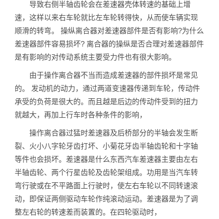
导致右侧半轴齿轮会在差速器壳体转速的基础上增
速，这样以来右车轮就比左车轮转得快，从而使车辆实现
顺滑的转弯。 操纵离合器对差速器部件是否有影响?为什么
差速器部件容易损坏? 离合器的操纵是否合理对差速器部件
是有影响的对传动系统主要受力件也有很大影响。
由于操作离合器不当而造成差速器的部件损坏是常见
的。 发动机的动力，通过两道变速器传递到车轮，传动件
承受的负荷是很大的。而且越是后边的传动件受到的扭力
就越大，再加上行车时各种条件的影响，
操作离合器过猛时差速器及后桥部分的半轴会发生断
裂、火小八字轮牙齿打坏、小菊花牙齿半轴齿轮和十字轴
等件也会损坏。差速器是什么东西汽车差速器主要由左右
半轴齿轮、两个行星齿轮及齿轮架组成。功用是当汽车转
弯行驶或在不平路面上行驶时，使左右车轮以不同转速滚
动，即保证两侧驱动车轮作纯滚动运动。差速器是为了调
整左右轮的转速差而装置的。在四轮驱动时，