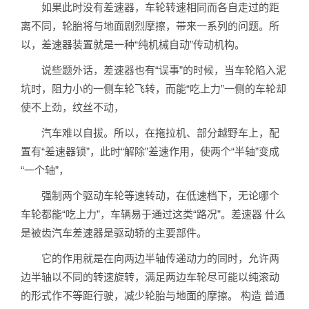
如果此时没有差速器，车轮转速相同而各自走过的距
离不同，轮胎将与地面剧烈摩擦，带来一系列的问题。所
以，差速器装置就是一种“纯机械自动”传动机构。
说些题外话，差速器也有“误事”的时候，当车轮陷入泥
坑时，阻力小的一侧车轮飞转，而能“吃上力”一侧的车轮却
使不上劲，纹丝不动，
汽车难以自拔。所以，在拖拉机、部分越野车上，配
置有“差速器锁”，此时“解除”差速作用，使两个“半轴”变成
“一个轴”，
强制两个驱动车轮等速转动，在低速档下，无论哪个
车轮都能“吃上力”，车辆易于通过这类“路况”。差速器 什么
是被齿汽车差速器是驱动轿的主要部件。
它的作用就是在向两边半轴传递动力的同时，允许两
边半轴以不同的转速旋转，满足两边车轮尽可能以纯滚动
的形式作不等距行驶，减少轮胎与地面的摩擦。 构造 普通