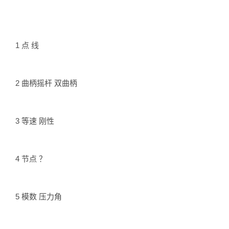
1 点 线
2 曲柄摇杆 双曲柄
3 等速 刚性
4 节点 ？
5 模数 压力角