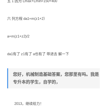
五 1 因为 Lmax+Lmin=150+400
六 列方程 da1=m(z1+2）
a=m(z1+z2)/2
da1有了 z1有了 a也有了 带进去 解一下
您好，机械制造基础答案，您那里有吗。我是
专升本的学生，自学的，
2013，继续给力！