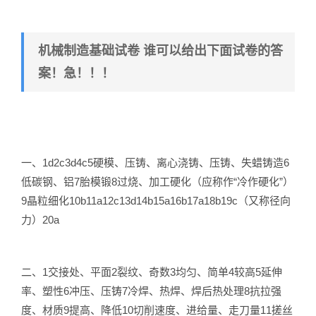
机械制造基础试卷 谁可以给出下面试卷的答
案！急！！！
一、1d2c3d4c5硬模、压铸、离心浇铸、压铸、失蜡铸造6
低碳钢、铝7胎模锻8过烧、加工硬化（应称作“冷作硬化”）
9晶粒细化10b11a12c13d14b15a16b17a18b19c（又称径向
力）20a
二、1交接处、平面2裂纹、奇数3均匀、简单4较高5延伸
率、塑性6冲压、压铸7冷焊、热焊、焊后热处理8抗拉强
度、材质9提高、降低10切削速度、进给量、走刀量11搓丝