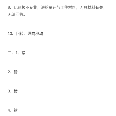
9、此题极不专业，进给量还与工件材料，刀具材料有关，
无法回答。
10、回转、纵向移动
二、1、错
2、错
3、错
4、错