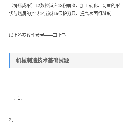
（挤压成形）12数控镗床13积屑瘤、加工硬化、切屑的形
状与切屑的控制14崩裂15保护刀具、提高表面粗糙度
以上答案仅作参考——草上飞
机械制造技术基础试题
一、1、
2、