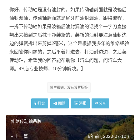
你好，传动轴是没有油封的，如果传动轴前面就是波箱后
油封漏油，传动轴后面就是尾牙前油封漏油，跟换流程，
一拆下传动轴如果是波箱后油封漏油的话找个一字刀直接
翘出来搞到之后抹干净装新的，装新的油封要注意油封边
边的弹簧拆出来剪掉2毫米，这个是根据我多年的维修经验
来回答你问题的，之后平着打进去，打油封边边，之后装
传动轴，希望我的回答能帮助你【汽车问题，问汽车大
师。4S店专业技师，10分钟解决。】
博主很懒，没有设置标签
打赏
阅读
海报
分享
伸缩传动轴吊胶
« 上一篇
6年前 ( 2020-07-10 )