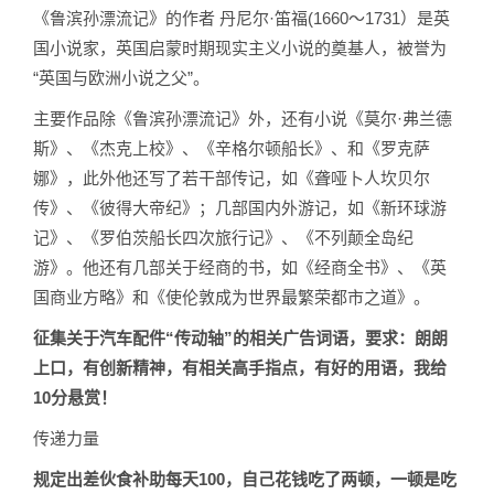
《鲁滨孙漂流记》的作者 丹尼尔·笛福(1660～1731）是英
国小说家，英国启蒙时期现实主义小说的奠基人，被誉为
“英国与欧洲小说之父”。
主要作品除《鲁滨孙漂流记》外，还有小说《莫尔·弗兰德
斯》、《杰克上校》、《辛格尔顿船长》、和《罗克萨
娜》，此外他还写了若干部传记，如《聋哑卜人坎贝尔
传》、《彼得大帝纪》；几部国内外游记，如《新环球游
记》、《罗伯茨船长四次旅行记》、《不列颠全岛纪
游》。他还有几部关于经商的书，如《经商全书》、《英
国商业方略》和《使伦敦成为世界最繁荣都市之道》。
征集关于汽车配件“传动轴”的相关广告词语，要求：朗朗
上口，有创新精神，有相关高手指点，有好的用语，我给
10分悬赏！
传递力量
规定出差伙食补助每天100，自己花钱吃了两顿，一顿是吃