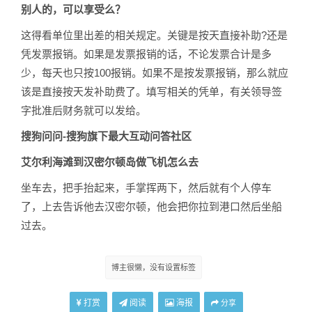
别人的，可以享受么？
这得看单位里出差的相关规定。关键是按天直接补助?还是
凭发票报销。如果是发票报销的话，不论发票合计是多
少，每天也只按100报销。如果不是按发票报销，那么就应
该是直接按天发补助费了。填写相关的凭单，有关领导签
字批准后财务就可以发给。
搜狗问问-搜狗旗下最大互动问答社区
艾尔利海滩到汉密尔顿岛做飞机怎么去
坐车去，把手抬起来，手掌挥两下，然后就有个人停车
了，上去告诉他去汉密尔顿，他会把你拉到港口然后坐船
过去。
博主很懒，没有设置标签
打赏
阅读
海报
分享